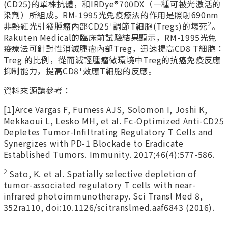
(CD25)的單株抗體，和IRDye®700DX（一種可被光激活的
染劑）所組成。RM-1995光免疫療法的作用是照射690nm
+
2
非熱紅光引發腫瘤內部CD25
調節T細胞(Tregs)的壞死
。
Rakuten Medical的臨床前試驗結果顯示，RM-1995光免
疫療法可針對性消滅腫瘤內部Treg，迅速提高CD8 T細胞：
Treg 的比例，從而減輕腫瘤微環境中Treg的抗癌免疫反應
+
抑制能力，提高CD8
效應T細胞的反應。
資料來源請參考：
[1]Arce Vargas F, Furness AJS, Solomon I, Joshi K,
Mekkaoui L, Lesko MH, et al. Fc-Optimized Anti-CD25
Depletes Tumor-Infiltrating Regulatory T Cells and
Synergizes with PD-1 Blockade to Eradicate
Established Tumors. Immunity. 2017;46(4):577-586.
2
Sato, K. et al. Spatially selective depletion of
tumor-associated regulatory T cells with near-
infrared photoimmunotherapy. Sci Transl Med 8,
352ra110, doi:10.1126/scitranslmed.aaf6843 (2016).