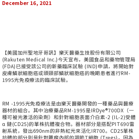
December 16, 2021
【美國加州聖地牙哥訊】樂天醫藥生技股份有限公司
(Rakuten Medical Inc.)今天宣布，美國食品和藥物管理局
(FDA)已接受該公司的新藥臨床試驗 (IND)申請，將開始對
皮膚鱗狀細胞癌或頭頸部鱗狀細胞癌的晚期患者進行RM-
1995光免疫療法的臨床試驗。
RM -1995光免疫療法是由樂天醫藥開發的一種藥品與醫療
器材的組合。其中治療藥品RM-1995是IRDye®700DX（一
種可被光激活的染劑）和針對細胞表面介白素-2 (IL-2)受體
α 鏈(CD25)的單株抗體複合物。器材部分是搭配PIT690雷
射系統，發出690nm的非熱紅光來活化IR700。CD25單株
抗體的部分則是針對腫瘤內部的調節T細胞 (Tregs)，因為