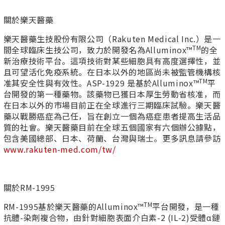
關於樂天醫藥
樂天醫藥生技股份有限公司（Rakuten Medical Inc.）是一
TM
間全球臨床生技公司，致力於開發名為Alluminox™
的全
新治療技術平台。這項技術對某些細胞具有高度選擇性，並
且可望活化免疫系統。在日本以外的地區尚未被監管機構核
TM
准其安全性與有效性。ASP-1929 是基於Alluminox™
平
台開發的第一種藥物。該藥物已獲日本厚生勞動省核准，而
在日本以外的市場目前正在全球進行三期臨床試驗。樂天醫
藥以戰勝癌症為己任，旨在創立一個為癌症患者提高生活品
質的社會。樂天醫藥目前在全球五個國家有六個辦公據點，
包含美國總部、日本、荷蘭、台灣與瑞士。更多訊息請參訪
www.rakuten-med.com/tw/
關於RM-1995
TM
RM-1995基於樂天醫藥的Alluminox™
平台開發，是一種
抗體-染劑複合物，由針對細胞表面介白素-2 (IL-2)受體α鏈