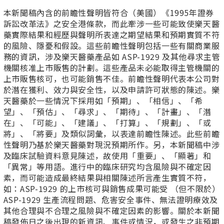
本新聞稿內含的前瞻性聲明皆符合（美國）《1995年證券
訴訟改革法》之安全港條款，而此牽涉一些可能致使樂天醫
藥實際結果和經歷與聲明所表達之期望結果和預期實質不符
的風險、隱憂和假設。這些前瞻性聲明包括一些有關商業服
務的資訊，涉及樂天醫藥產品如 ASP-1929 及其他尋求主管
機關核准上市販售的計劃。這些產品未必能取得主管機關的
上市販售核可，也可能銷售不佳。前瞻性聲明代表本公司對
於潛在獲利、效力與安全性，以及申請許可狀態的陳述。樂
天醫藥於一些情況下採用如「預期」、「相信」、「希
望」、「預估」、「尋求」、「期待」、「計畫」、「潛
在」、「可能」、「建議」、「打算」、「規劃」、「或
將」、「將要」及類似詞彙，以表達前瞻性陳述。此些前瞻
性聲明乃基於樂天醫藥對現況預期所作。另，本新聞稿中涉
及臨床試驗資料意見陳述，故使用「重要」、「顯著」和
「異常」等用語。進行中的臨床研究均含風險與不確定因
素，而可能造成最終結果與相關陳述所言產生實質不符，
如：ASP-1929 的上市核可與銷售成果可能受 （但不限於）
ASP-1929 生產流程問題、危害安全事件、無法證明療效及
其他合理與不合理之風險與不確定因素的影響。關於本新聞
稿發佈日之後出現的新資訊、事件或情況，或發生之非預期