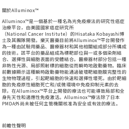
關於Alluminox™
Alluminox™是一個基於一種名為光免疫療法的研究性癌症
治療平台，由美國國家癌症研究所
（National Cancer Institute）的Hisataka Kobayashi博
士及其團隊開發。樂天醫藥目前將Alluminox™平台開發作
為一種由試驗用藥品、醫療器材和其他相關組成部分所構成
的技術。該平台的藥品組成為標靶部位與一或多個染劑結
合、選擇性與細胞表面的受體結合。醫療器材部分包括一種
非熱性光源、局部照射標的細胞從而瞬時地啟動藥物。臨床
前數據顯示這種瞬時啟動藥物能通過破壞靶細胞膜完整性的
生物物理過程，引起靶細胞的快速和選擇性壞死。由於靶細
胞的免疫原性細胞死亡和/或微環境中免疫抑制元素的去
除，在Alluminox™平台上開發的療法也可能導致局部和全
身先天性和適應性免疫激活。Alluminox™療法除了日本
PMDA外尚未被任何主管機關核准為安全或有效的療法。
前瞻性聲明