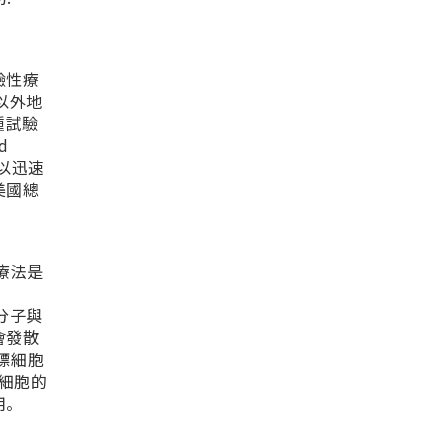
試驗性療
以外地
種試驗
d
以迅速
美國總
疫療法是
分子與
會發散
標細胞
標細胞的
用。