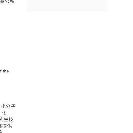
為公私
f the
、小分子
、化
的生技
業提供
.