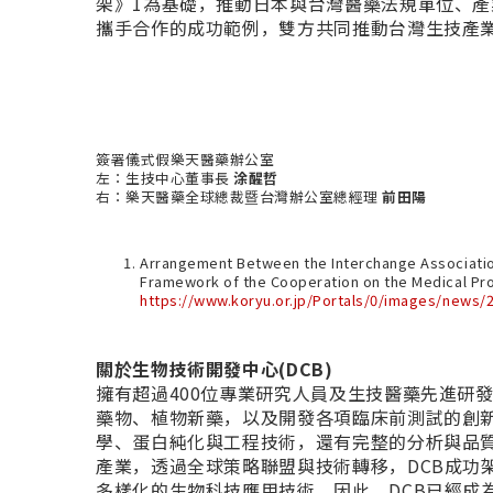
架》
1
為基礎，推動日本與台灣醫藥法規單位、產
攜手合作的成功範例，雙方共同推動台灣生技產
簽署儀式假樂天醫藥辦公室
左：生技中心董事長
涂醒哲
右：樂天醫藥全球總裁暨台灣辦公室總經理
前田陽
Arrangement Between the Interchange Association 
Framework of the Cooperation on the Medical Pr
https://www.koryu.or.jp/Portals/0/images/news/
關於生物技術開發中心(DCB)
擁有超過400位專業研究人員及生技醫藥先進研
藥物、植物新藥，以及開發各項臨床前測試的創
學、蛋白純化與工程技術，還有完整的分析與品質
產業，透過全球策略聯盟與技術轉移，DCB成功
多樣化的生物科技應用技術。因此，DCB已經成