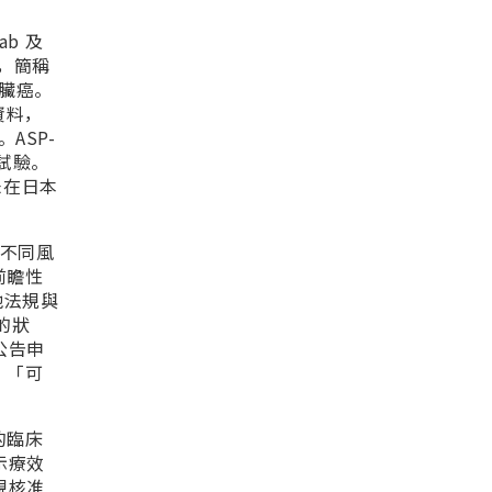
ab 及
or，簡稱
臟癌。
資料，
ASP-
床試驗。
未在日本
種不同風
前瞻性
其他法規與
的狀
公告申
、「可
的臨床
示療效
規核准