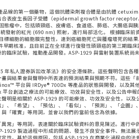
台開發產品線的第一個藥物，這個抗體染劑複合體是由抗體 cetuxim
9 結合表皮生
⾧
因子受體（epidermal growth factor recept
質固態瘤中，包括頭頸癌、皮膚癌、食道癌、肺癌、大腸癌與胰
系統發射的紅光 (690 nm) 照射，進行局部活化。 根據臨床前
並破壞目標細胞的細胞膜完整性，達到癌細胞死亡與腫瘤壞死的結果。
省的有條件早期核准，且目前正在全球進行復發性頭頸癌的第三期臨
臨床試驗，推動產品開發。ASP-1929 與雷射裝置系統尚
95 年私人證券訴訟改革法》的安全港條款。這些聲明包含各
計畫與結果會與聲明中所表達的預測結果與預期不符。這些「
inox™ 平台與 IRDye® 700Dx 等產品的狀態與開發，以及
uminox 平台創造之療法的可能療效、功效與安全性，以及公告申報
明是相關於 ASP-1929 的可能療效、功效及安全性，以及
信」、「希望」、「預估」、「看似」、「預測」、「企圖」
」與「確實」等用詞，並會以我們的當前信念為依據。
「異常」等用詞，表達關於臨床試驗資料的意見陳述。進行中
P-1929 製造過程中形成的問題、發生不良安全事件、無法展
性。基於這個原因，包括 ASP-1929 在商業化過程中的法