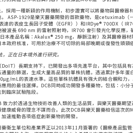
免疫療法，採用一種新穎的作用機制，初步證實可以將藥物與醫療器
SP-1929是樂天醫藥開發的首款藥物，是cetuximab（
表皮生長因子受體（EGFR））和IRDye® 700DX（ IR7
胞被波長 690 nm 的雷射照射時，IR700 會引發光化學反應
（日本產品名稱：Akalux® 250 mg，靜脈注射）及其醫療器
獲得日本政府核准，可用於治療不可切除的局部晚期或復發性頭頸
的療法，正在日本境外進行研究。
（DoIT）長期支持下，已開發出多項先進平台，其中包括具有
高通量的篩選，生成大量高品質的單株抗體。透過累計多年蛋
0µg/mL的表達水準。這些單株抗體具有強大的結合親和力
應用的最佳選擇。DCB同時成功開發多種藥物，包括：小分
進到臨床試驗階段。
B 致力於透過生物技術改善人類的生活品質，與樂天醫藥期望
健康威脅的理念不謀而合。此次DCB與樂天醫藥相信這次的M
，加速推動各項癌症創新藥物的開發。
藥衛生單位和產業界正以2013年11月簽署的《醫療產品監管