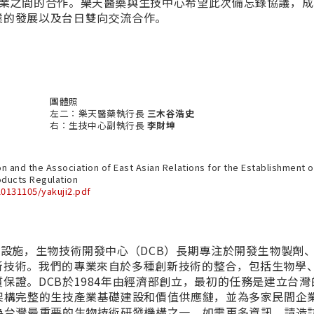
業之間的合作。樂天醫藥與生技中心希望此次備忘錄協議，成
業的發展以及台日雙向交流合作。
團體照
左二：樂天醫藥執行長
三木谷浩史
右：生技中心副執行長
李財坤
and the Association of East Asian Relations for the Establishment o
oducts Regulation
20131105/yakuji2.pdf
發設施，生物技術開發中心（DCB）長期專注於開發生物製劑
新技術。我們的專業來自於多種創新技術的整合，包括生物學
保證。DCB於1984年由經濟部創立，最初的任務是建立台灣
架構完整的生技產業基礎建設和價值供應鏈，並為多家民間企
為台灣最重要的生物技術研發機構之一。如需更多資訊，請造訪