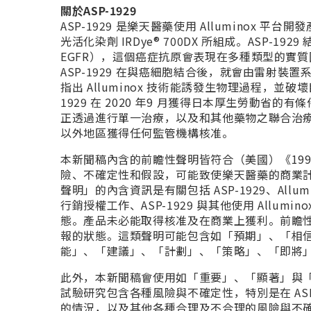
關於ASP-1929
ASP-1929 是樂天醫藥使用 Alluminox 平
光活化染劑 IRDye® 700DX 所組成。ASP-192
EGFR），這個癌症抗原會表現在多種類型的實
ASP-1929 在與癌細胞結合後，就會由雷射裝置
指出 Alluminox 技術能誘發生物理過程，
1929 在 2020 年9 月獲得日本厚生勞動
正透過進行單一治療，以及和其他藥物之聯合治療的
以外地區獲得任何監管機構核准。
本新聞稿內含的前瞻性聲明皆符合（美國）《19
險、不確定性和假設，可能致使樂天醫藥的商業
聲明」的內含資訊是有關包括 ASP-1929、Allum
行銷授權工作、ASP-1929 與其他使用 All
態。產品未必能取得核准及在商業上獲利。前瞻性聲
報的狀態。這類聲明可能包含如「預期」、「相
能」、「建議」、「計劃」、「策略」、「即將
此外，本新聞稿會使用如「重要」、「顯著」與
試驗研究包含各種風險與不確定性，特別是在 AS
的情況，以及其他各種合理及不合理的風險與不確定