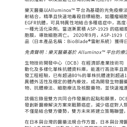
樂天醫藥以Alluminox™ 平台為基礎的光
射結合，精準且快速地毒殺目標細胞，如腫瘤細胞。 A
EGFR抗體，可具特異性地結合多種癌症中，高度表達的
一種光活化染劑。當逐漸累積 ASP-1929 的癌細
胞膜，導致細胞凋亡。 2020年9月，ASP-1929
品（日本產品名稱：BioBlade®雷射系統）
免責聲明：樂天醫藥基於 Alluminox™ 平台
生物技術開發中心（DCB）在經濟部產業技術司
動化及多樣化單株抗體資料庫，能進行高效率且
發工程經驗，已有超過80％的單株抗體達到超過1
異體外活性及穩定的體內療效，成為開發生物醫藥
物、抗體療法、細胞療法及核酸藥物，並快速推
該備忘錄是雙方共同合作發展的起點和願景，DC
發創新醫療解決方案來戰勝癌症，減少癌症對人類
不僅是結合雙方優勢，雙方未來將建立策略聯盟
在日本與台灣的醫藥法規合作方面，日本與台灣醫