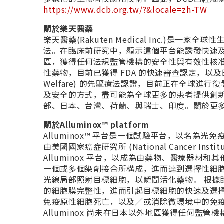
https://www.dcb.org.tw/?&locale=zh-TW
關於樂天醫藥
樂天醫藥(Rakuten Medical Inc.)是一
法。在臨床前研究中，顯示這個平台能誘發快速及選
區，獲得任何法規監管機構的安全性與有效性核准。AS
性藥物，目前已獲得 FDA 的快速審查認定，以及日本厚生勞動省 
Welfare) 的先驅療法認證，目前正在全球
及安全的方式，盡可能為全球更多的患者提供創
部、日本、台灣、荷蘭、與瑞士、印度。關於更
關於Alluminox™ platform
Alluminox™ 平台是一個試驗平台，以名為光免疫療
由美國國家癌症研究所 (National Cancer 
Alluminox 平台，以成為由藥物、醫療器
一個或多個染劑接合所構成，進而達到選擇性細
光線局部照射目標細胞，以瞬間活化藥物。 根
的細胞膜完整性，進而引起目標細胞的快速及選擇性壞
免疫原性細胞死亡，以及／或消除微環境中的免
Alluminox 尚未在日本以外地區獲得任何監