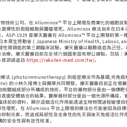
家全球性生物技術公司，在 Alluminox™ 平台上開發及商業化的細胞
擇性的扼殺細胞與腫瘤壞死。Alluminox 療法尚未在日本
P-1929 是樂天醫藥在 Alluminox™ 平台上開發的第一
( Japanese Ministry of Health, Labour, an
進行復發性頭頸癌的第三期臨床試驗。樂天醫藥以戰勝癌症為己任，
新治療。樂天醫藥目前在全球六個國家設有辦公據點，包括：
多資訊請造訪
https://rakuten-med.com/tw/
。
法 (photoimmunotherapy) 的癌症療法作為基礎;光免
Institute) 的小林久隆博士與團隊共同開發。樂天醫藥目前正在發展
材和其他相關組成部分所構成的技術。平台的藥物部分是由一個標靶
胞表面受體結合的結果。醫療器材部分是由一個光源所構成，
據臨床前的資料，顯示這個活化作用能透過生物物理過程破壞目
死。在 Alluminox 平台上開發的療法也可能會因為目
疫抑制元素，而造成局部性及全身性的先天與後天免疫活化作
管機構的安全性與有效性核准。