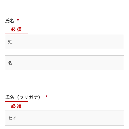
氏名
*
姓
名
氏名（フリガナ）
*
セ
イ