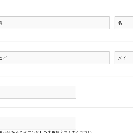
姓
セ
イ