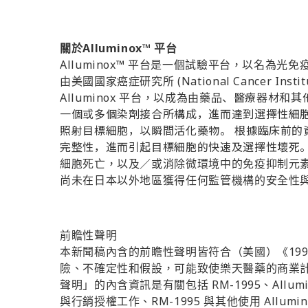
Alluminox™
關於
平台
Alluminox™
平台是一個試驗平台，以名為光免
(National Cancer Insti
由美國國家癌症研究所
、醫療器材和其
Alluminox
平台，以成為由藥
品
一個或多個染劑接合所構成，進而達到選擇性細
照射目標細胞，以瞬間活化藥物。 根據臨床前
完整性，進而引起目標細胞的快速及選擇性壞死
細胞死亡，以及／或消除微環境中的免疫抑制元
尚未在日本以外地區獲得任何監管機構的安全性
前瞻性聲明
19
本新聞稿內含的前瞻性聲明皆符合（美國）《
險、不確定性和假設，可能致使樂天醫藥的商業
RM-1995
Allum
聲明」的內含資訊是有關包括
、
RM-1995
Allumi
與行銷授權工作、
與其他使用