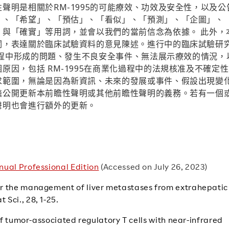
RM-1995
性聲明是相關於
的可能療效、功效及安全性，以及公
」、「希望」、「預估」、「看似」、「預測」、「企圖」、
」與「確實」等用詞，並會以我們的當前信念為依據。 此外，
詞，表達關於臨床試驗資料的意見陳述。進行中的臨床試驗研
程中形成的問題、發生不良安全事件、無法展示療效的情況，
RM-1995
個原因，包括
在商業化過程中的法規核准及不確定性
求範圍，無論是因為新資訊、未來的發展或事件、假設出現變
擔公開更新本前瞻性聲明或其他前瞻性聲明的義務。若有一個
聲明也會進行額外的更新。
ual Professional Edition
(Accessed on July 26, 2023)
for the management of liver metastases from extrahepatic
Sci., 28, 1-25.
 of tumor-associated regulatory T cells with near-infrared