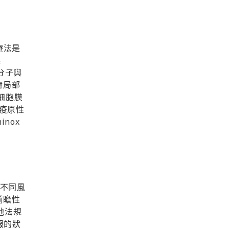
療法是
展
分子與
會
部
局
細胞膜
疫原性
minox
不同風
前瞻性
他法規
報的狀