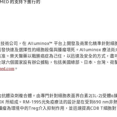
AMED
的支持下進行的
Alluminox™
物技術公司，在
平台上開發及商業化精準針對細
Alluminox
誘發快速及選擇性的細胞殺傷與腫瘤壞死。
療法尚
核准。樂天醫藥以戰勝癌症為己任，以迅速及安全的方式，盡
全球六個國家設有辦公據點，包括美國總部、日本、台灣、荷
med.com
。
2(IL-2)
α
的抗體染劑複合體。由專門針對細胞表面界白素
受體
DX
RM-1995
690 nm
所組成。
光免疫療法的設計是在受到
非
Treg
CD8 T
腫瘤為環境中的
介入抑制作用，並迅速提高
細胞對