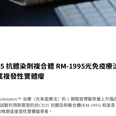
25 抗體染劑複合體 RM-1995光免疫療
或複發性實體瘤
Alluminox™
治療（光免疫療法）的
1
期開放標籤劑量上升臨
試驗利用新開發的抗
CD25
抗體染劑複合體
(RM-1995)
和波
的晚期或復發性實體瘤患者。