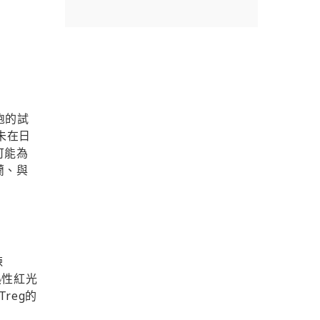
胞的試
未在日
可能為
蘭、與
鍊
熱性紅光
Treg
的