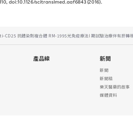
0, doi:10.1126/scitranslmed.aaf6843 (2016).
本開展anti-CD25 抗體染劑複合體 RM-1995光免疫療法I 期試驗治療伴
產品線
新聞
新聞
新聞稿
樂天醫藥的故事
媒體資料