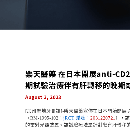
樂天醫藥 在日本開展anti-CD
期試驗治療伴有肝轉移的晚期
August 3, 2023
[
加州聖地牙哥訊
]-
樂天醫藥宣佈在日本開始開展
（
RM-1995-102
；
jRCT
編號：
2031220721
），該
的雷射光照裝置。該試驗療法是針對患有肝轉移