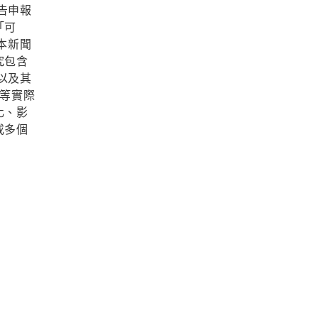
告申報
「可
本新聞
究包含
以及其
等實際
化、影
或多個