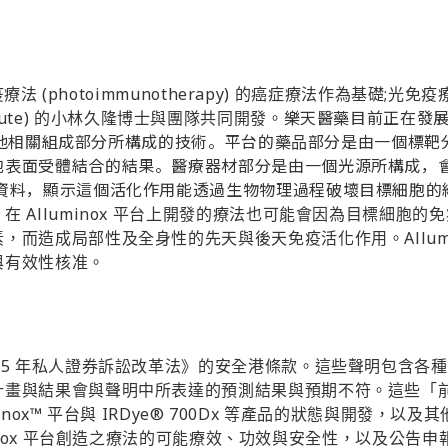
(photoimmunotherapy)
;
疫療法
的癌症療法作為基礎
光免疫
樂天醫藥目前正在發
tute)
的小林久隆博士與團隊共同開發。
他相關組成部分所構成的技術。平台的藥
部分是由一個標靶
品
胞表面受體結合的結果。醫療器材部分是由一個光源所構成，
的資料，顯示這個活化作用能透過生物物理過程破壞目標細胞的
。在
Alluminox
平台上開發的療法也可能會因為目標細胞的免
Allu
素，而造成局部性及全身性的先天與後天免疫活化作用。
與有效性核准。
95
年私人證券訴訟改革法》的安全港條款。這些聲明包含各種
計畫與結果會與聲明中所表達的預測結果與預期不符。這些「
inox™
IRDye® 700Dx
平台與
等產品的狀態與開發，以及其
nox
平台創造之療法的可能療效、功效與安全性，以及公告申