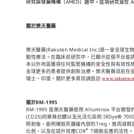
研究與發展機構（
AMED
）選中。這項研究是在
關於樂天醫藥
(Rakuten Medical Inc.)
樂天醫藥
是一家全球生
驗性療法。在臨床前研究中，已顯示這個平台能
本以外地區獲得任何監管機構的安全性與有效性
全球更多的患者提供創新治療。樂天醫藥目前在
瑞士、印度。關於更多資訊請造訪
www.rakuten-
RM-1995
關於
RM-1995
Alluminox
是樂天醫藥使用
平台開發
(CD25)
IRDye® 700
的單株抗體以及光活化染劑
Treg
照射後，能明確殺死腫瘤內部的
，進而減輕
+
CD8
T
比例，以及在提升效應
細胞反應的活性。