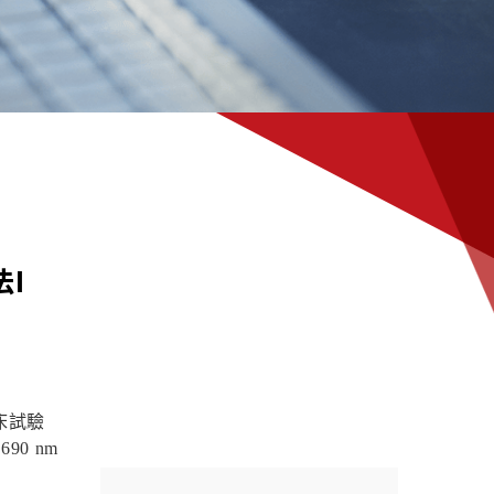
法I
床試驗
長
690 nm