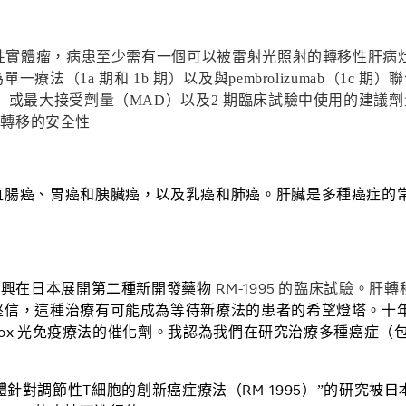
性實體瘤，病患至少需有一個可以被雷射光照射的轉移性肝病
為單一療法（
1a
期和
1b
期）以及與
pembrolizumab
（
1c
期）聯
）或最大接受劑量（
MAD
）以及
2
期臨床試驗中使用的建議劑
肝轉移的安全性
直腸癌、胃癌和胰
臟
癌，以及乳癌和肺癌。肝臟是多種癌症的
RM-1995
高興在日本展開第二種新開發藥物
的臨床試驗。肝轉
堅信，這種治療有可能成為等待新療法的患
者的希望燈塔。十
nox
光免疫療法的催化劑。我認為我們在研究治療多種癌症（
被日
T
RM-1995
體針對調節性
細胞的創新癌症療法（
）”
的研究