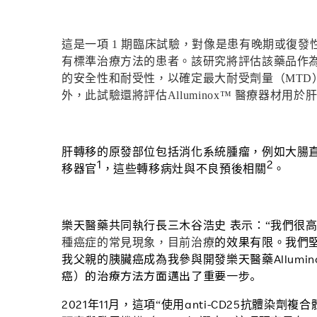
這是一項
1
期臨床試驗，對像是患有晚期或復發
有標準治療方法的患者。該研究將評估該藥品作
的安全性和耐受性，以確定最大耐受劑量（
MTD
外，此試驗還將評估
Alluminox™
醫療器材用於
肝轉移的
原發
部位包括消化系統腫瘤，例如
大腸
1
2
移器官
，這些轉移病灶與不良預後相關
。
樂天醫藥共同執行長三木谷浩史 表示：“我們很
種癌症的常見現象，目前治療
的
效果有限。我們
Allumi
我父親的胰
臟
癌成為我參與開發樂天醫藥
癌）的治療方法方面邁出了重要一步。
2021
11
anti-
CD25
年
月，這項“使用
抗體染劑複合