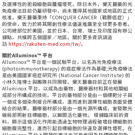
及選擇性的扼殺細胞與腫瘤壞死。除日本外，樂天醫藥的光
免疫療法目前仍屬研發中，尚未獲得其他國家或地區的正式
核准。樂天醫藥秉持「CONQUER CANCER（戰勝癌症）」
的使命，致力於將其開創性療法儘速推廣至全球更多患者。
公司總部位於美國，並於日本、台灣、瑞士及印度設有辦公
據點，共橫跨五個國家／地區。關於更多資訊請造
訪
https://rakuten-med.com/tw/
。
關於Alluminox™ 平台
Alluminox™ 平台是一個試驗平台，以名為光免疫療法
(photoimmunotherapy) 的癌症療法作為基礎;光免疫療法
是由美國國家癌症研究所 (National Cancer Institute) 的
小林久隆博士與團隊共同開發。樂天醫藥目前正在發展
Alluminox 平台，以成為由藥物、醫療器材和其他相關組
成部分所構成的技術。平台的藥物部分是由一個標靶分子與
一個或多個染劑接合所構成，進而達到選擇性細胞表面受體
結合的結果。醫療器材部分是由一個光源所構成，會發散光
線局部照射目標細胞，以瞬間活化藥物。 根據臨床前的資
料，顯示這個活化作用能透過生物物理過程破壞目標細胞的
細胞膜完整性，進而引起目標細胞的快速及選擇性壞死。在
Alluminox 平台上開發的療法也可能會因為目標細胞的免