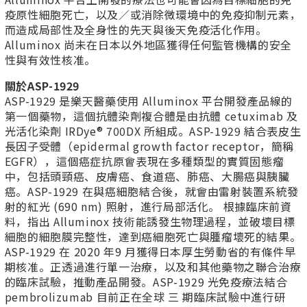
疫原性細胞死亡，以及／或消除微環境中的免疫抑制元素，
而造成局部性及全身性的先天與後天免疫活化作用。
Alluminox 尚未在日本以外地區獲得任何監管機構的安全
性與有效性核准。
關於ASP-1929
ASP-1929 是樂天醫藥使用 Alluminox 平台開發產品線的
第一個藥物，這個抗體染劑複合體是由抗體 cetuximab 及
光活化染劑 IRDye® 700DX 所組成。ASP-1929 結合表皮生
⾧因子受體（epidermal growth factor receptor，簡稱
EGFR），這個癌症抗原會表現在多種類型的實質固態瘤
中，包括頭頸癌、皮膚癌、食道癌、肺癌、大腸癌與胰臟
癌。ASP-1929 在與癌細胞結合後，就會由雷射裝置系統發
射的紅光 (690 nm) 照射，進行局部活化。 根據臨床前資
料，指出 Alluminox 技術能誘發生物理過程，並破壞目標
細胞的細胞膜完整性，達到癌細胞死亡與腫瘤壞死的結果。
ASP-1929 在 2020 年9 月獲得日本厚生勞動省的有條件早
期核准。正透過進行單一治療，以及和其他藥物之聯合治療
的臨床試驗，推動產品開發。ASP-1929 光免疫療法結合
pembrolizumab 目前正在全球 三 期臨床試驗中進行研