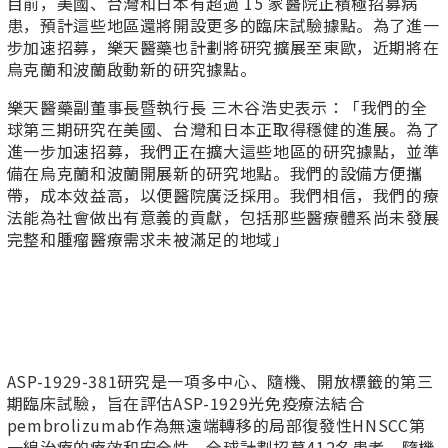
目前，美國、台灣和日本有超過 15 家醫院正積極招募病
患，預計這些地區還將開設更多的臨床試驗據點。為了進一
步加速招募，樂天醫藥也計劃將研究擴展至東歐，近期將在
烏克蘭和波蘭啟動新的研究據點。
樂天醫藥副董事長暨執行長 三木谷浩史表示：「我們的全
球第三期研究在美國、台灣和日本正取得穩健的進展。為了
進一步加速招募，我們正在擴大這些地區的研究據點，並準
備在烏克蘭和波蘭開展新的研究地點。我們的設備方便攜
帶，成本效益高，以便醫院廣泛採用。我們相信，我們的療
法能為社會做出有意義的貢獻，包括那些醫療體系尚未發展
完整和腫瘤醫療需求未被滿足的地域」
ASP-1929-381研究是一項多中心、隨機、開放標籤的第三
期臨床試驗，旨在評估ASP-1929光免疫療法結合
pembrolizumab作為無遠端轉移的局部復發性HNSCC第
一線治療的療效和安全性。全球計劃招募412名患者，隨機