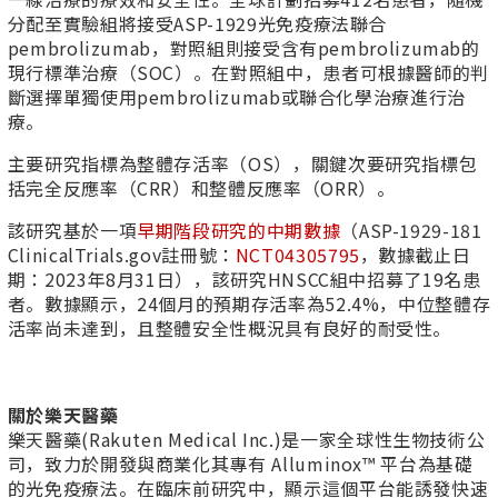
分配至實驗組將接受ASP-1929光免疫療法聯合
pembrolizumab，對照組則接受含有pembrolizumab的
現行標準治療（SOC）。在對照組中，患者可根據醫師的判
斷選擇單獨使用pembrolizumab或聯合化學治療進行治
療。
主要研究指標為整體存活率（OS），關鍵次要研究指標包
括完全反應率（CRR）和整體反應率（ORR）。
該研究基於一項
早期階段研究的中期數據
（ASP-1929-181
ClinicalTrials.gov註冊號：
NCT04305795
，數據截止日
期：2023年8月31日），該研究HNSCC組中招募了19名患
者。數據顯示，24個月的預期存活率為52.4%，中位整體存
活率尚未達到，且整體安全性概況具有良好的耐受性。
關於樂天醫藥
樂天醫藥(Rakuten Medical Inc.)是一家全球性生物技術公
司，致力於開發與商業化其專有 Alluminox™ 平台為基礎
的光免疫療法。在臨床前研究中，顯示這個平台能誘發快速