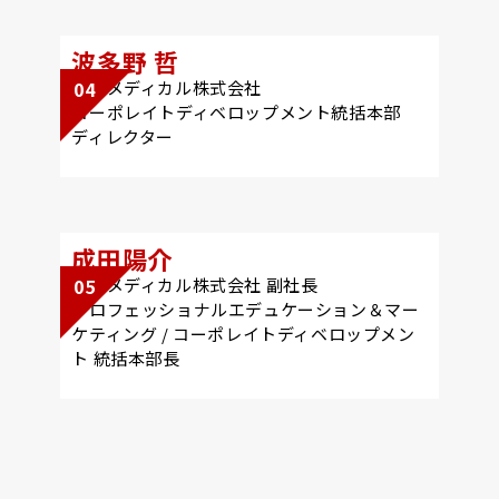
波多野 哲
楽天メディカル株式会社​
04
コーポレイトディベロップメント統括本部​
ディレクター​
成田陽介
楽天メディカル株式会社 副社長
05
プロフェッショナルエデュケーション＆マー
ケティング / コーポレイトディベロップメン
ト 統括本部長