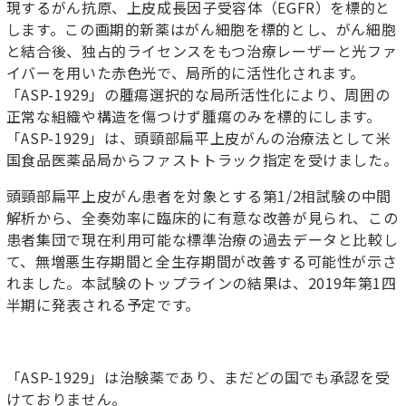
現するがん抗原、上皮成長因子受容体（EGFR）を標的と
します。この画期的新薬はがん細胞を標的とし、がん細胞
と結合後、独占的ライセンスをもつ治療レーザーと光ファ
イバーを用いた赤色光で、局所的に活性化されます。
「ASP-1929」の腫瘍選択的な局所活性化により、周囲の
正常な組織や構造を傷つけず腫瘍のみを標的にします。
「ASP-1929」は、頭頸部扁平上皮がんの治療法として米
国食品医薬品局からファストトラック指定を受けました。
頭頸部扁平上皮がん患者を対象とする第1/2相試験の中間
解析から、全奏効率に臨床的に有意な改善が見られ、この
患者集団で現在利用可能な標準治療の過去データと比較し
て、無増悪生存期間と全生存期間が改善する可能性が示さ
れました。本試験のトップラインの結果は、2019年第1四
半期に発表される予定です。
「ASP-1929」は治験薬であり、まだどの国でも承認を受
けておりません。