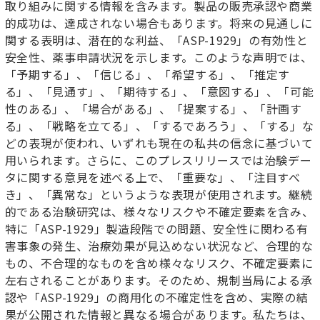
取り組みに関する情報を含みます。製品の販売承認や商業
的成功は、達成されない場合もあります。将来の見通しに
関する表明は、潜在的な利益、「ASP-1929」の有効性と
安全性、薬事申請状況を示します。このような声明では、
「予期する」、「信じる」、「希望する」、「推定す
る」、「見通す」、「期待する」、「意図する」、「可能
性のある」、「場合がある」、「提案する」、「計画す
る」、「戦略を立てる」、「するであろう」、「する」な
どの表現が使われ、いずれも現在の私共の信念に基づいて
用いられます。さらに、このプレスリリースでは治験デー
タに関する意見を述べる上で、「重要な」、「注目すべ
き」、「異常な」というような表現が使用されます。継続
的である治験研究は、様々なリスクや不確定要素を含み、
特に「ASP-1929」製造段階での問題、安全性に関わる有
害事象の発生、治療効果が見込めない状況など、合理的な
もの、不合理的なものを含め様々なリスク、不確定要素に
左右されることがあります。そのため、規制当局による承
認や「ASP-1929」の商用化の不確定性を含め、実際の結
果が公開された情報と異なる場合があります。私たちは、