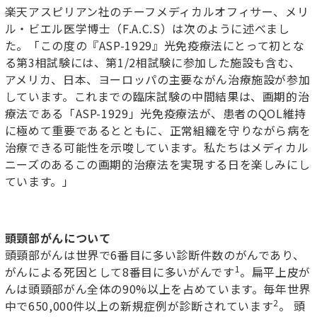
楽天アスピリアン社のチーフメディカルオフィサー、メリ
ル・ビエル医学博士（F.A.C.S）は次のように述べまし
た。「この度の『ASP-1929』光免疫療法にとって初とな
る第3相試験には、第1/2相試験に参加した施設も含む、
アメリカ、日本、ヨーロッパの主要ながん治療施設が参加
しています。これまでの臨床試験の中間結果は、画期的治
療法である「ASP-1929」光免疫療法が、患者のQOL維持
に極めて重要であるとともに、正常組織を守りながら病を
治療できる可能性を示唆しています。私たちはメディカル
ニーズのあるこの画期的治療法を実現する日を楽しみにし
ています。」
頭頸部がんについて
頭頸部がんは世界で6番目に多い診断件数のがんであり、
1
がんによる死因として8番目に多いがんです
。扁平上皮が
んは頭頸部がん全体の90%以上を占めています。毎年世界
2
中で650,000件以上の新規症例が診断されています
。 頭