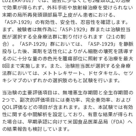
LUZERA-301）では、過去に少なくとも2種類以上の治療
で効果が得られず、外科手術や放射線治療を受けられない
末期の局所再発頭頸部扁平上皮がん患者における、
「ASP-1929」の有効性、安全性、忍容性を確認します。
まず、被験者は無作為に「ASP-1929」群または治験担当
医が選択する全身療法群に割り付けられます（2:1の割
合）。「ASP-1929」群においては、「ASP-1929」を静脈
投与した後、薬剤を活性化によりがん細胞の壊死を誘導す
るのに十分な量の赤色光を腫瘍部位に照射する治療を最大
8回まで実施します。また、治験担当医が選択する全身療
法群においては、メトトレキサート、ドセタキセル、セツ
キシマブのいずれかの選択肢のもと試験を行います。
当治験の主要評価項目は、無増悪生存期間と全生存期間の
2つで、副次的評価項目には奏功率、完全奏効率、および
QOL評価などの項目が含まれます。また、本試験では有効
性に関する中間解析を設定しており、有意な結果が得られ
た場合は、早期承認に向けて米国食品医薬品局（FDA）へ
の結果報告も検討しています。