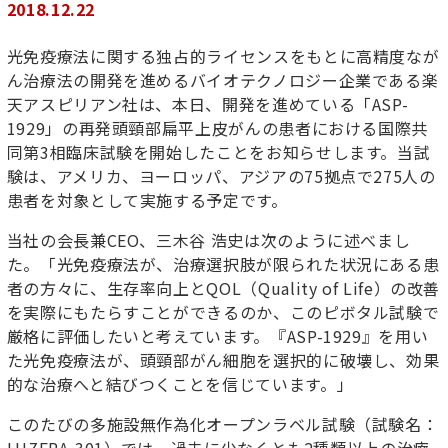
2018.12.22
光免疫療法に関する独占的ライセンスをもとに高精度なが
ん治療法の開発を進めるバイオテクノロジー企業である楽
天アスピリアン社は、本日、開発を進めている「ASP-
1929」の再発頭頸部扁平上皮がんの患者における国際共
同第3相臨床試験を開始したことをお知らせします。当試
験は、アメリカ、ヨーロッパ、アジアの75拠点で275人の
患者を対象として実施する予定です。
当社の会長兼CEO、三木谷 浩史は次のように述べまし
た。「光免疫療法が、治療選択肢が限られた状況にある患
者の方々に、生存率向上とQOL（Quality of Life）の改善
を実際にもたらすことができるのか、このピボタル試験で
厳格に評価したいと考えています。『ASP-1929』を用い
た光免疫療法が、頭頸部がん細胞を選択的に破壊し、効果
的な治療へと結びつくことを信じています。」
このたびの多施設無作為化オープンラベル試験（試験名：