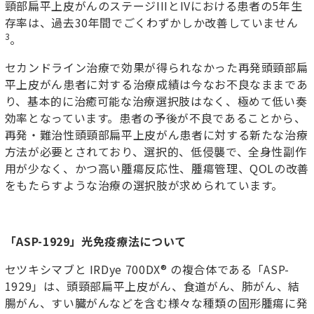
頸部扁平上皮がんのステージIIIとIVにおける患者の5年生
存率は、過去30年間でごくわずかしか改善していません
3
。
セカンドライン治療で効果が得られなかった再発頭頸部扁
平上皮がん患者に対する治療成績は今なお不良なままであ
り、基本的に治癒可能な治療選択肢はなく、極めて低い奏
効率となっています。患者の予後が不良であることから、
再発・難治性頭頸部扁平上皮がん患者に対する新たな治療
方法が必要とされており、選択的、低侵襲で、全身性副作
用が少なく、かつ高い腫瘍反応性、腫瘍管理、QOLの改善
をもたらすような治療の選択肢が求められています。
「
ASP-1929
」光免疫療法について
セツキシマブと IRDye 700DX® の複合体である「ASP-
1929」は、頭頸部扁平上皮がん、食道がん、肺がん、結
腸がん、すい臓がんなどを含む様々な種類の固形腫瘍に発