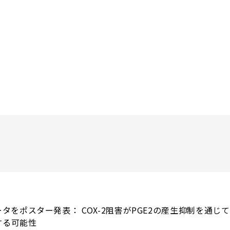
ータをポスター発表： COX-2阻害がPGE2の産生抑制を通じ
する可能性