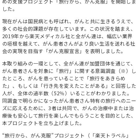
めの支援プロジェクト「旅行から、がん克服」を開始しま
した。
現在がんは国民病とも呼ばれ、がんと共に生きるうえで、
多くの社会的課題が存在しています。この状況を踏まえ、
2019年から楽天メディカル社と全がん連は、幅広い業界
の垣根を越えて、がん患者さんがより良い生活を送れる社
会の実現を目指す「がん克服宣言」を表明しました。
本取り組みの一環として、全がん連が加盟団体を通じて、
がん患者さんを対象に「旅行」に関する意識調査（※）し
たところ、がんを患っていることで「旅行をあきらめ
た」、もしくは「行き先を変えたことがある」と回答した
人が、全体の過半数（52％）いることがわかりました。
同調査で明らかになったがん患者さん特有の旅行へのニー
ズに応えるために、3者は共同で、がんの治療中または治
療後も安心して旅行を楽しんでもらうことを目的とした、
本プロジェクトを立ち上げました。
“旅行から、がん克服”プロジェクト（「楽天トラベル」