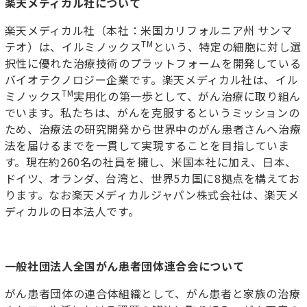
楽天メディカル社について
楽天メディカル社（本社：米国カリフォルニア州 サンマ
TM
テオ）は、イルミノックス
という、特定の細胞に対し選
択性に優れた治療技術のプラットフォームを開発している
バイオテクノロジー企業です。楽天メディカル社は、イル
TM
ミノックス
実用化の第一歩として、がん治療に取り組ん
でいます。私たちは、がんを克服するというミッションの
ため、治療法の研究開発から世界中のがん患者さんへ治療
法を届けるまでを一貫して実現することを目指していま
す。現在約260名の社員を擁し、米国本社に加え、日本、
ドイツ、オランダ、台湾と、世界5カ国に8拠点を構えてお
ります。なお楽天メディカルジャパン株式会社は、楽天メ
ディカルの日本法人です。
一般社団法人全国がん患者団体連合会について
がん患者団体の連合体組織として、がん患者と家族の治療