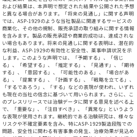
および結果は、本声明で想定された結果や公開された予想
と異なる場合があります。「将来の見通し」に関する声明
では、ASP-1929のような当社製品に関連するサービスの
商業化、その他の規制、販売承認の取り組みに関する情報
を含みます。製品の販売承認や商業的成功は、達成されな
い場合もあります。将来の見通しに関する表明は、潜在的
な利益、ASP-1929の有効性と安全性、薬事申請状況を示
します。このような声明では、「予期する」、「信じ
る」、「希望する」、「推定する」、「見通す」、「期待
する」、「意図する」、「可能性のある」、「場合があ
る」、「提案する」、「計画する」、「戦略を立てる」、
「するであろう」、「する」などの表現が使われ、いずれ
も現在の当社の信念に基づいて用いられます。さらに、こ
のプレスリリースでは治験データに関する意見を述べる上
で、「重要な」、「注目すべき」、「異常な」というよう
な表現が使用されます。継続的である治験研究は、様々な
リスクや不確定要素を含み、特にASP-1929製造段階での
問題、安全性に関わる有害事象の発生、治療効果が見込め