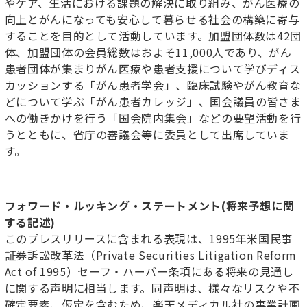
やケア、生活における課題の解決に取り組み、がん医療の
向上とがんになっても安心して暮らせる社会の構築に寄与
することを目的として活動しています。加盟団体数は42団
体、加盟団体の会員総数はおよそ11,000人であり、がん
患者団体が集まりがん医療や患者支援について学びディス
カッションする「がん患者学会」、臨床試験やがん教育な
どについて学ぶ「がん患者カレッジ」、国会議員の皆さま
への働きかけを行う「国会院内集会」などの要望活動を行
うとともに、省庁の審議会等に委員として出席していま
す。
フォワード・ルッキング・ステートメント
(
将来予想に関
する記述
)
このプレスリリースに含まれる表現は、1995年米国民事
証券訴訟改革法（Private Securities Litigation Reform
Act of 1995）セーフ・ハーバー条項にある将来の見通し
に関する声明に相当します。同声明は、様々なリスクや不
確定要素、仮定を含むため、楽天メディカル社の事業計画