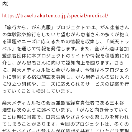
内）
https://travel.rakuten.co.jp/special/medical/
「旅行から、がん克服」プロジェクトでは、がん患者さん
の体験談や旅行をしたいと望むがん患者さんの多くが抱え
る課題やニーズに応えるための情報を収集し、「楽天トラ
ベル」を通じて情報を発信します。また、全がん連は各加
盟患者団体に本プロジェクトのサイトや情報を積極的に紹
介し、がん患者さんに向けて認知向上を図ります。さら
に、楽天メディカル社と全がん連は、今後は本プロジェク
トに賛同する宿泊施設を募集し、がん患者さんの受け入れ
に役立つ研修や、ニーズに応えられるサービスの提案を行
っていくことも検討しています。
楽天メディカル社の会長兼最高経営責任者である三木谷
浩史は次のように述べています。「がんと向き合っていく
ことは時に困難で、日常生活やささやかな楽しみを奪われ
てしまうことがあります。今回のプロジェクトは、多くの
がんサバイバーの皆さんが経験談を共有していただき実現