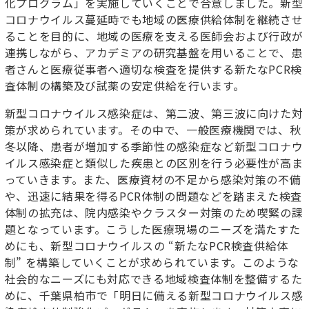
化プログラム」を実施していくことで合意しました。新型
コロナウイルス蔓延時でも地域の医療供給体制を継続させ
ることを目的に、地域の医療を支える医師会および行政が
連携しながら、アカデミアの研究基盤を用いることで、患
者さんと医療従事者へ適切な検査を提供する新たなPCR検
査体制の構築及び試薬の安定供給を行います。
新型コロナウイルス感染症は、第二波、第三波に向けた対
策が求められています。その中で、一般医療機関では、秋
冬以降、患者が増加する季節性の感染症など新型コロナウ
イルス感染症と類似した疾患との区別を行う必要性が高ま
っていきます。また、医療資材の不足から感染対策の不備
や、迅速に結果を得るPCR体制の問題などを踏まえた検査
体制の拡充は、院内感染やクラスター対策のため喫緊の課
題となっています。こうした医療現場のニーズを満たすた
めにも、新型コロナウイルスの “新たなPCR検査供給体
制” を構築していくことが求められています。このような
社会的なニーズにも対応できる地域検査体制を整備するた
めに、千葉県柏市で「明日に備える新型コロナウイルス感