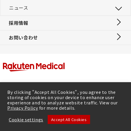
ニュース
採用情報
お問い合わせ
By clicking "Accept All Cookies", you agree to the
storing of cookies on your device to enhance user
experience and to analyze website traffic. View our
Privacy Policy
for more details.
|
利用規約
プライバシーポリシー
Cookie settings
Accept All Cookies
© Rakuten Medical Inc. 2026, All rights reserved.