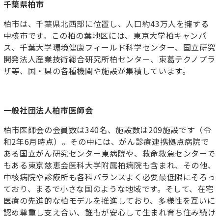
千葉県柏市
柏市は、千葉県北西部に位置し、人口約43万人を擁する
中核市です。この柏の葉地区には、東京大学柏キャンパ
ス、千葉大学環境健康フィールド科学センター、国立研究
開発法人産業技術総合研究所柏センター、東葛テクノプラ
ザ等、国・県の各種機関や施設が集積しています。
一般社団法人柏市医師会
柏市医師会の会員数は340名、施設数は209施設です（令
和2年6月時点）。その中には、がん診療連携拠点病院で
ある国立がん研究センター東病院や、救命救急センターで
もある東京慈恵会医科大学附属柏病院も含まれ、その他、
中核病院や診療所も各科バランスよく必要最低限にそろっ
ており、まるで小さな国のような地域です。そして、在宅
医療の先進的な柏モデルを推進しており、多様性を互いに
認め尊重し支え合い、誰もが安心して生まれ育ち住み続け