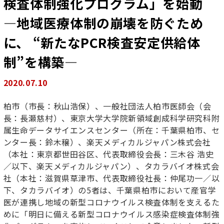
検査体制強化プログラム」を始動
―地域医療体制の崩壊を防ぐため
に、 “新たなPCR検査安定供給体
制”を構築―
2020.07.10
柏市（市長：秋山浩保）、一般社団法人柏市医師会（会
長：長瀬慈村）、東京大学大学院新領域創成科学研究科附
属生命データサイエンスセンター（所在：千葉県柏市、セ
ンター長：鈴木穣）、楽天メディカルジャパン株式会社
（本社：東京都世田谷区、代表取締役会長：三木谷 浩史
／以下、楽天メディカルジャパン）、タカラバイオ株式会
社（本社：滋賀県草津市、代表取締役社長：仲尾功一／以
下、タカラバイオ）の5者は、千葉県柏市において産官学
医が連携し地域の新型コロナウイルス検査体制を支えるた
めに「明日に備える新型コロナウイルス感染症検査体制強