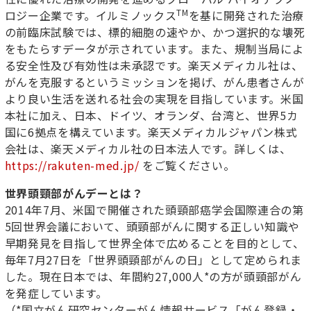
TM
ロジー企業です。イルミノックス
を基に開発された治療
の前臨床試験では、標的細胞の速やか、かつ選択的な壊死
をもたらすデータが示されています。また、規制当局によ
る安全性及び有効性は未承認です。楽天メディカル社は、
がんを克服するというミッションを掲げ、がん患者さんが
より良い生活を送れる社会の実現を目指しています。米国
本社に加え、日本、ドイツ、オランダ、台湾と、世界5カ
国に6拠点を構えています。楽天メディカルジャパン株式
会社は、楽天メディカル社の日本法人です。詳しくは、
https://rakuten-med.jp/
をご覧ください。
世界頭頸部がんデーとは？
2014年7月、米国で開催された頭頸部癌学会国際連合の第
5回世界会議において、頭頸部がんに関する正しい知識や
早期発見を目指して世界全体で広めることを目的として、
毎年7月27日を「世界頭頸部がんの日」として定められま
した。現在日本では、年間約27,000人*の方が頭頸部がん
を発症しています。
（*国立がん研究センターがん情報サービス「がん登録・