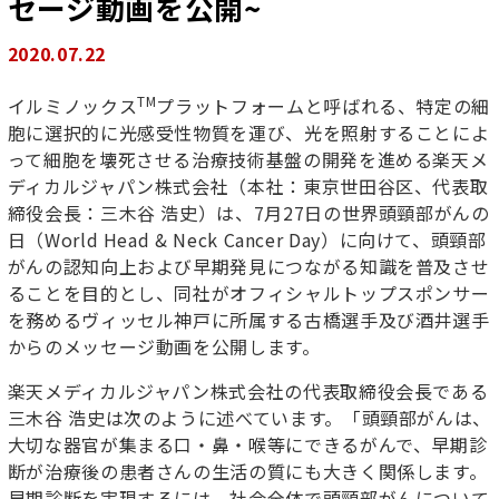
セージ動画を公開~
2020.07.22
TM
イルミノックス
プラットフォームと呼ばれる、特定の細
胞に選択的に光感受性物質を運び、光を照射することによ
って細胞を壊死させる治療技術基盤の開発を進める楽天メ
ディカルジャパン株式会社（本社：東京世田谷区、代表取
締役会長：三木谷 浩史）は、7月27日の世界頭頸部がんの
日（World Head & Neck Cancer Day）に向けて、頭頸部
がんの認知向上および早期発見につながる知識を普及させ
ることを目的とし、同社がオフィシャルトップスポンサー
を務めるヴィッセル神戸に所属する古橋選手及び酒井選手
からのメッセージ動画を公開します。
楽天メディカルジャパン株式会社の代表取締役会長である
三木谷 浩史は次のように述べています。「頭頸部がんは、
大切な器官が集まる口・鼻・喉等にできるがんで、早期診
断が治療後の患者さんの生活の質にも大きく関係します。
早期診断を実現するには、社会全体で頭頸部がんについて