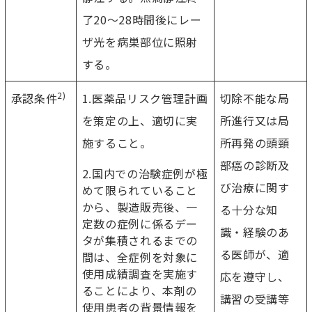
了20～28時間後にレー
ザ光を病巣部位に照射
する。
2)
承認条件
1.医薬品リスク管理計画
切除不能な局
を策定の上、適切に実
所進行又は局
施すること。
所再発の頭頸
部癌の診断及
2.国内での治験症例が極
び治療に関す
めて限られていること
から、製造販売後、一
る十分な知
定数の症例に係るデー
識・経験のあ
タが集積されるまでの
る医師が、適
間は、全症例を対象に
使用成績調査を実施す
応を遵守し、
ることにより、本剤の
講習の受講等
使用患者の背景情報を