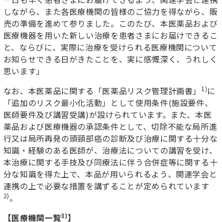
しながら、また各医療機関の皆様のご協力を得ながら、販
売の準備を進めて参りました。このたび、本医薬品および
医療機器を用いた新しい治療を患者さまにお届けできるこ
と、ならびに、実際に治療を受けられる医療機関について
お知らせできる日がきたことを、実に感慨深く、うれしく
思います」
1)
なお、本医薬品に関する「医薬品リスク管理計画書」
に
「追加のリスク最小化活動」として使用条件(施設要件、
医師要件及び講習受講)が設けられています。また、本医
薬品および医療機器の承認条件として、切除不能な局所進
行又は局所再発の頭頸部癌の診断及び治療に関する十分な
知識・経験のある医師が、治療法についての講習を受け、
本治療に関する手技及び同療法に伴う合併症等に関する十
分な知識を得た上で、本品が用いられるよう、関連学会と
連携の上で必要な措置を講ずることが定められています
2)
。
3)
【
医療機関一覧
】