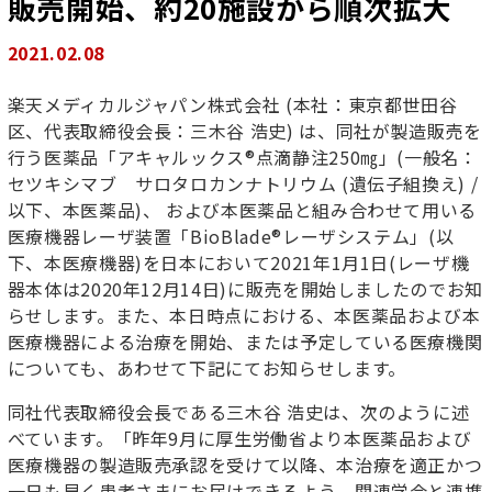
販売開始、約20施設から順次拡大
2021.02.08
楽天メディカルジャパン株式会社 (本社：東京都世田谷
区、代表取締役会長：三木谷 浩史) は、同社が製造販売を
行う医薬品「アキャルックス®点滴静注250㎎」(一般名：
セツキシマブ サロタロカンナトリウム (遺伝子組換え) /
以下、本医薬品)、 および本医薬品と組み合わせて用いる
医療機器レーザ装置「BioBlade®レーザシステム」(以
下、本医療機器)を日本において2021年1月1日(レーザ機
器本体は2020年12月14日)に販売を開始しましたのでお知
らせします。また、本日時点における、本医薬品および本
医療機器による治療を開始、または予定している医療機関
についても、あわせて下記にてお知らせします。
同社代表取締役会長である三木谷 浩史は、次のように述
べています。「昨年9月に厚生労働省より本医薬品および
医療機器の製造販売承認を受けて以降、本治療を適正かつ
一日も早く患者さまにお届けできるよう、関連学会と連携