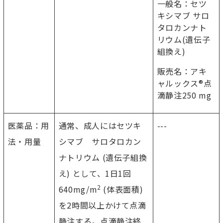
一般名：セツ
キシマブ サロ
タロカンナト
リウム(遺伝子
組換え)
販売名：アキ
ャルックス®点
滴静注250 mg
医薬品：用
通常、成人にはセツキ
---
法・用量
シマブ サロタロカン
ナトリウム (遺伝子組換
え) として、1日1回
2
640mg/m
(体表面積)
を2時間以上かけて点滴
静注する。点滴静注終