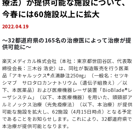
療法）が提供可能な施設について、
今春には60施設以上に拡大
2022.04.19
～32都道府県の165名の治療医によって治療が提
供可能に～
楽天メディカル株式会社
（
本社：東京都世田谷区、代表取
締役会長：三木谷
浩史
）
は
、
同社が製造販売を行う医薬
品
「
アキャルックス
®
点滴静注
250
㎎
」（
一般名：セツキ
シマブ サロタロカンナトリウム
（
遺伝子組換え
）／
以
下、本医薬品
）
および医療機器レーザ装置「
BioBlade®
レ
ーザシステム」
（
以下、本医療機器
）
を用いた
、
頭頸部ア
ルミノックス治療（光免疫療法
）
（以下、本治療）が提供
可能な施設を拡大し
、62
施設
（4
月
15
日時点）となる予定
であることをお知らせします。これにより、
32
都道府県で
本治療が提供可能となります。