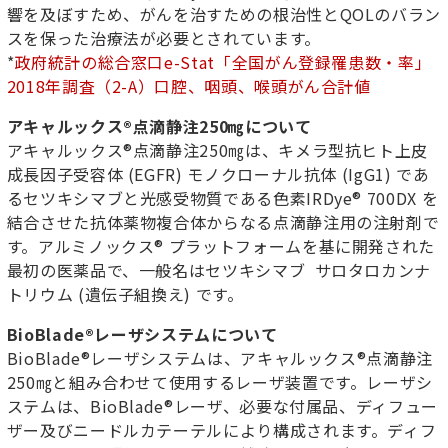
響を及ぼすため、がんを治すための根治性と
QOLのバラン
スを保った治療法が必要とされています。
*
政府統計の総合窓口
e-Stat
「全国がん登録罹患数・率」
2018
年調査（
2-A
）口腔、咽頭、喉頭がん合計値
アキャルックス
®
点滴静注
250
㎎について
アキャルックス
®
点滴静注
250
㎎は、キメラ型抗ヒト上皮
成長因子受容体
(EGFR)
モノクローナル抗体
(IgG1)
であ
るセツキシマブと光感受物質である色素
IRDye® 700DX
を
結合させた抗体薬物複合体からなる点滴静注用の注射剤で
す。アルミノックス
®
プラットフォームを基に開発された
最初の医薬品で
、
一般名はセツキシマブ
サロタロカンナ
トリウム
(
遺伝子組換え
)
です。
BioBlade®
レーザシステムについて
BioBlade®
レーザシステムは、アキャルックス
®
点滴静注
250
㎎と組み合わせて使用するレーザ装置です。レーザシ
ステムは、
BioBlade®
レーザ
、
必要な付属品
、
ディフュー
ザー及びニードルカテーテルにより構成されます。ディフ