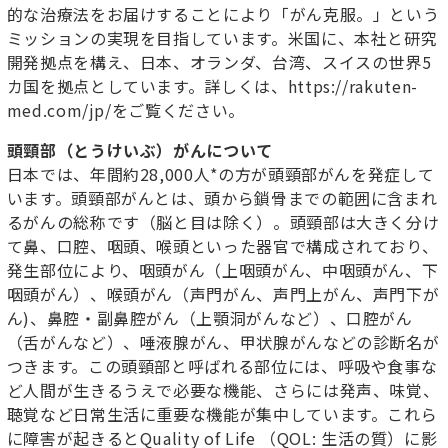
的な治療法をお届けすることにより「がん克服。」という
ミッションの実現を目指しています。米国に、本社と研究
開発拠点を構え、日本、オランダ、台湾、スイスの世界
5
カ国を拠点としています。詳しくは、
https://rakuten-
med.com/jp/
をご覧ください。
頭頸部（とうけいぶ）がんについて
日本では、年間約
28,000
人
*
の方が頭頸部がんを発症して
います。頭頸部がんとは、頭から鎖骨までの範囲に含まれ
るがんの総称です（脳と目は除く）。頭頸部は大きく分け
て鼻、口腔、咽頭、喉頭といった器官で構成されており、
発生部位により、咽頭がん（上咽頭がん、中咽頭がん、下
咽頭がん）、喉頭がん（声門がん、声門上がん、声門下が
ん
)
、鼻腔・副鼻腔がん（上顎洞がんなど）、口腔がん
（舌がんなど）、唾液腺がん、甲状腺がんなどの診断名が
つきます。この頭頸部と呼ばれる部位には、呼吸や食事な
ど人間が生きるうえで必要な機能、さらには発声、味覚、
聴覚など日常生活に重要な機能が集中しています。これら
に障害が起きると
Quality of Life （QOL:
生活の質）に影