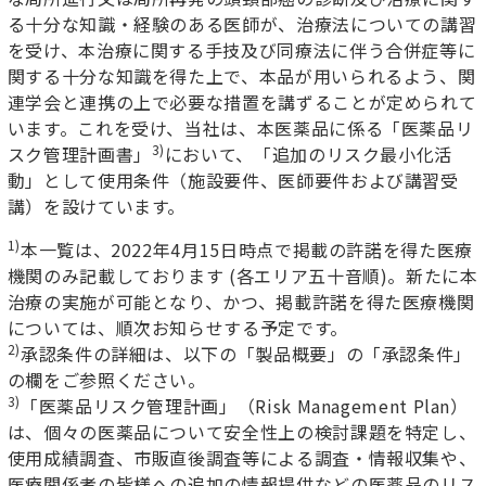
る十分な知識・経験のある医師が、治療法についての講習
を受け、本治療に関する手技及び同療法に伴う合併症等に
関する十分な知識を得た上で、本品が用いられるよう、関
連学会と連携の上で必要な措置を講ずることが定められて
います。これを受け、当社は、本医薬品に係る「医薬品リ
3)
スク管理計画書」
において、「追加のリスク最小化活
動」として使用条件（施設要件、医師要件および講習受
講）を設けています。
1)
本一覧は、
2022
年
4
月
15
日時点で掲載の許諾を得た医療
機関のみ記載しております
(
各エリア五十音順
)
。新たに本
治療の実施が可能となり、かつ、掲載許諾を得た医療機関
については、順次お知らせする予定です。
2)
承認条件の詳細は、以下の「製品概要」の「承認条件」
の欄をご参照ください。
3)
「医薬品リスク管理計画」（
Risk Management Plan
）
は、個々の医薬品について安全性上の検討課題を特定し、
使用成績調査、市販直後調査等による調査・情報収集や、
医療関係者の皆様への追加の情報提供などの医薬品のリス