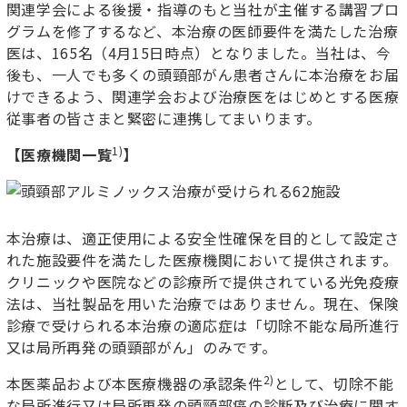
関連学会による後援・指導のもと当社が主催する講習プロ
グラムを修了するなど、本治療の医師要件を満たした治療
医は、
165
名
（4
月
15
日時点）となりました。当社は、今
後も、一人でも多くの頭頸部がん患者さんに本治療をお届
けできるよう、関連学会および治療医をはじめとする医療
従事者の皆さまと緊密に連携してまいります。
1)
【医療機関一覧
】
本治療は、適正使用による安全性確保を目的として設定さ
れた施設要件を満たした医療機関において提供されます。
クリニックや医院などの診療所で提供されている光免疫療
法は、当社製品を用いた治療ではありません。現在、保険
診療で受けられる本治療の適応症は「切除不能な局所進行
又は局所再発の頭頸部がん」のみです
。
2)
本医薬品および本医療機器の承認条件
として、切除不能
な局所進行又は局所再発の頭頸部癌の診断及び治療に関す