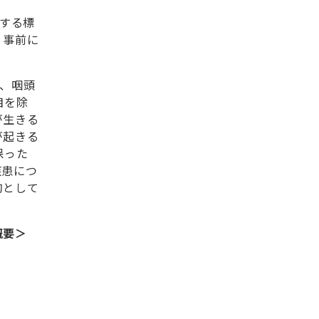
対する標
、事前に
）、咽頭
目を除
が生きる
が起きる
保った
疾患につ
的として
概要＞