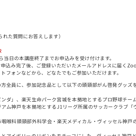
られた質問にお答えします）
R
ら当日の本講座終了までお申込みを受け付けます。
お申込み完了後、ご登録いただいたメールアドレスに届くZo
ートフォンなどから
、
どなたでもご参加いただけます。
の方全員に、参加記念品として以下の頭頸部がん啓発グッズ
パンダ」、楽天生命パーク宮城を本拠地とするプロ野球チー
アム神戸を本拠地とするJ1リーグ所属のサッカークラブ「
鼻咽喉科頭頸部外科学会・楽天メディカル・ヴィッセル神戸
ィとアイボリーのリボンをモチーフにした、ヴィッセル神戸