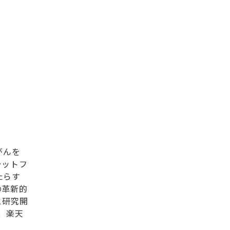
がんを
ラットフ
たらす
の革新的
と研究開
、楽天