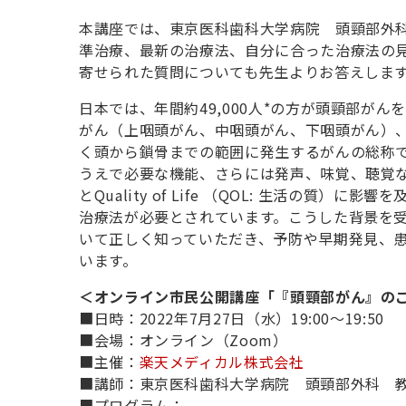
本講座では
、
東京医科歯科大学病院 頭頸部外科
準治療、最新の治療法、自分に合った治療法の
寄せられた質問についても先生よりお答えしま
日本では、年間約4
9,000人*の方が頭頸部が
がん（上咽頭がん、中咽頭がん、下咽頭がん）
く頭から鎖骨までの範囲に発生するがんの総称
うえで必要な機能、さらには発声、味覚、聴覚
とQuality of Life （QOL: 生活の
治療法が必要とされています。こうした背景を
いて正しく知っていただき、予防や早期発見、
います
。
＜オンライン市民公開講座「『頭頸部がん』の
■日時：2022
年7月27日（水）1
9:00
～
19:50
■会場：オンライン（Zoom）
■主催：
楽天メディカル株式会社
■講師：東京医科歯科大学病院 頭頸部外科 教
■プログラム：