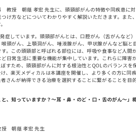
 教授 朝蔭 孝宏 先生に、頭頸部がんの特徴や同疾患に
見つけ方などについてわかりやすく解説いただきます。また
す。
んを発症しています。頭頸部がんとは、口腔がん（舌がんなど
、喉頭がん、
上顎洞がん、唾液腺がん、甲状腺がんなど脳と
です。この頭頸部と呼ばれる部位には、呼吸や食事など人間
など日常生活に重要な機能が集中しています。これらに障害
質）に影響を及ぼすため、頭頸部がんに対する根治性とQOLのバランスを
受け、楽天メディカルは本講座を開催し、より多くの方に同
患者さんが納得できる治療を選択することに繋がることを目
こと、知っていますか？〜耳・鼻・のど・口・舌のがん〜」
授 朝蔭 孝宏 先生