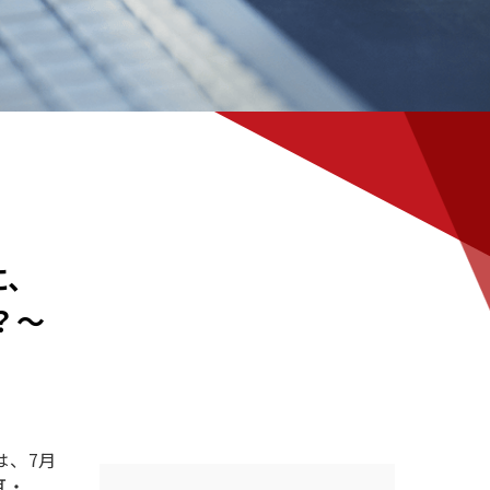
に、
？〜
は、7月
耳・