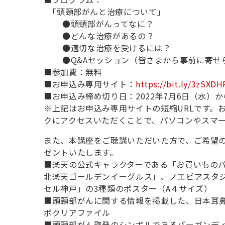
「頭頸部がんと治療について」
●頭頸部がんってなに？
●どんな治療があるの？
●
適切な治療を受けるには？
●
Q&A
セッション（皆さまから事前に寄せ
■参加費：無料
■
お申込み専用サイト：
https://bit.ly/3zSXDH
■
お申込み締め切り日
：2022
年
7
月
6
日（水）か
※
上記はお申込み専用サイトの短縮URLです。
クにアクセスいただくことで、パソコンやスマ
また、本講座をご聴講いただいた方で
、
ご希望
ゼントいたします。
■楽天の公式キャラクターである「お買いもの
北楽天ゴールデンイーグルス」、ノエビアスタジ
セル神戸」の3種類のポスター（A
４サイズ）
■
頭頸部がんに関する情報を掲載した
、
日本耳
ボクリアファイル
■
頭頸部がん啓発のシンボルであるバーガンデ