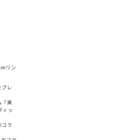
omリン
をプレ
ム「東
ヴィッ
のコラ
とのコラ