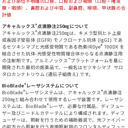
および部位不明確の口唇、口腔および咽頭（口腔・唾液
腺・咽頭）、鼻腔および中耳、副鼻腔、喉頭、甲状腺の合
計値
®
アキャルックス
点滴静注
250
㎎について
®
アキャルックス
点滴静注250㎎は、キメラ型抗ヒト上皮
成長因子受容体 (EGFR) モノクローナル抗体 (IgG1) であ
®
るセツキシマブと光感受物質である色素IRDye
700DX を
結合させた抗体-光感受性物質複合体からなる点滴静注用
™
の注射剤です。アルミノックス
プラットフォームを基に
開発された最初の医薬品で、一般名はセツキシマブ サロ
タロカンナトリウム (遺伝子組換え) です。
®
BioBlade
レーザシステムについて
®
®
BioBlade
レーザシステムは、アキャルックス
点滴静注
250㎎と組み合わせて使用するレーザ装置です。レーザシ
®
ステムは、BioBlade
レーザ、必要な付属品、ディフュー
ザー及びニードルカテーテルにより構成されます。ディフ
ューザーは、照射を行うための補助器具で、光ファイバー
の前方から照射を行う表面照射用のフロンタルディフュー