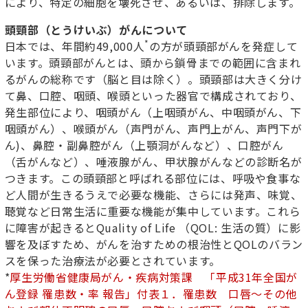
により、特定の細胞を壊死させ、あるいは、排除します。
頭頸部（とうけいぶ）がんについて
*
日本では、年間約49,000人
の方が頭頸部がんを発症して
います。頭頸部がんとは、頭から鎖骨までの範囲に含まれ
るがんの総称です（脳と目は除く）。頭頸部は大きく分け
て鼻、口腔、咽頭、喉頭といった器官で構成されており、
発生部位により、咽頭がん（上咽頭がん、中咽頭がん、下
咽頭がん）、喉頭がん（声門がん、声門上がん、声門下が
ん)、鼻腔・副鼻腔がん（上顎洞がんなど）、口腔がん
（舌がんなど）、唾液腺がん、甲状腺がんなどの診断名が
つきます。この頭頸部と呼ばれる部位には、呼吸や食事な
ど人間が生きるうえで必要な機能、さらには発声、味覚、
聴覚など日常生活に重要な機能が集中しています。これら
に障害が起きるとQuality of Life （QOL: 生活の質）に影
響を及ぼすため、がんを治すための根治性とQOLのバラン
スを保った治療法が必要とされています。
*
厚生労働省健康局がん・疾病対策課 「平成31年全国が
ん登録 罹患数・率 報告」付表１．罹患数 口唇～その他