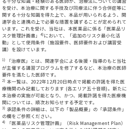
る十分な知識・経験のある医師が、治療法についての講習
を受け、本治療に関する手技及び同療法に伴う合併症等に
関する十分な知識を得た上で、本品が用いられるよう、関
連学会と連携の上で必要な措置を講ずることが定められて
います。これを受け、当社は、本医薬品に係る「医薬品リ
4)
スク管理計画書」
において、「追加のリスク最小化活
動」として使用条件（施設要件、医師要件および講習受
講）を設けています。
1)
「治療医」とは、関連学会による後援・指導のもと当社
が主催する講習プログラムを修了するなど、本治療の医師
要件を満たした医師です。
2)
本一覧は、2022年12月20日時点で掲載の許諾を得た医
療機関のみ記載しております (各エリア五十音順)。新たに
本治療の実施が可能となり、かつ、掲載許諾を得た医療機
関については、順次お知らせする予定です。
3)
承認条件の詳細は、以下の「製品概要」の「承認条件」
の欄をご参照ください。
4)
「医薬品リスク管理計画」（Risk Management Plan）