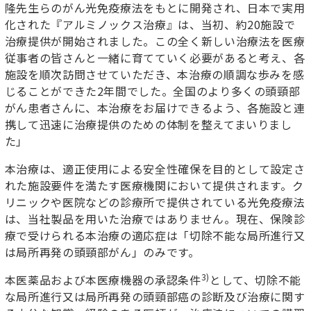
隆先生らのがん光免疫療法をもとに開発され、日本で実用
化された『アルミノックス治療』は、当初、約20施設で
治療提供が開始されました。この全く新しい治療法を医療
従事者の皆さんと一緒に育てていく必要があると考え、各
施設を順次訪問させていただき、本治療の順調な歩みを感
じることができた2年間でした。全国のより多くの頭頸部
がん患者さんに、本治療をお届けできるよう、各施設と連
携して迅速に治療提供のための体制を整えてまいりまし
た」
本治療は、適正使用による安全性確保を目的として設定さ
れた施設要件を満たす医療機関において提供されます。ク
リニックや医院などの診療所で提供されている光免疫療法
は、当社製品を用いた治療ではありません。現在、保険診
療で受けられる本治療の適応症は「切除不能な局所進行又
は局所再発の頭頸部がん」のみです。
3)
本医薬品および本医療機器の承認条件
として、切除不能
な局所進行又は局所再発の頭頸部癌の診断及び治療に関す