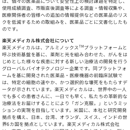
は、個々の医薬品について安全性上の検討課題を特定し、
使用成績調査、市販直後調査等による調査・情報収集や、
医療関係者の皆様への追加の情報提供などの医薬品のリス
クを低減するための取組みを、医薬品ごとに文書化したも
のです。
楽天メディカル株式会社について
TM
楽天メディカルは、アルミノックス
プラットフォームと
呼ぶ技術基盤を基に、薬剤と光を組み合わせた、がんをは
じめとした様々な疾患に対する新しい治療法の開発を行う
グローバルバイオテクノロジー企業です。同プラットフォ
ームを基に開発された医薬品・医療機器の前臨床試験で
は、特定の細胞の速やか、かつ選択的な壊死をもたらすデ
ータが示されています。楽天メディカルは、世界中の一人
でも多くの患者さんに、一日でも早く、私たちの革新的な
治療法をお届けすることにより「ガン克服。」というミッ
ションの実現を目指しています。米国に、本社と研究開発
拠点を構え、日本、台湾、オランダ、スイス、インドの世
界6カ国を拠点としています。楽天メディカル株式会社