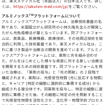
は、楽天メディカル社（米国法人）の日本法人です。詳し
くは、
https://rakuten-med.com/jp/
をご覧ください。
TM
アルミノックス
プラットフォームについて
アルミノックス™プラットフォームは、治療技術基盤の名
称であり、米国国立がん研究所の小林久隆先生らが開発し
たがん光免疫療法が基となっています。同プラットフォー
ムは、医薬品、医療機器、医療技術、その他周辺技術を総
合的に利用した技術基盤であり、楽天メディカル社は、こ
れに基づき製品や治療法の開発を進めています。アルミノ
ックス™プラットフォームとは、薬剤と光を組み合わせ
た、がんをはじめとした様々な疾患に対する新しい治療法
を開発するための技術基盤です。同プラットフォームを用
いた治療は、「薬剤の投与」と「光の照射」の 2 段階で
構成されます。薬剤は、光感受性物質 (光に反応する物質)
と、キャリア (特定の細胞に選択的に集積する成分) から
組成される複合体です。同薬剤を投与し、特定の細胞に選
択的に集積させた後、その細胞に特定の光を照射すること
で光感受性物質を活性化させ、生化学・物理学的プロセス