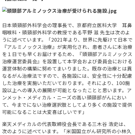
日本頭頸部外科学会の理事長で、京都府立医科大学 耳鼻
咽喉科・頭頸部外科学の教授である平野 滋 先生は次のよ
うに述べています。「2021年より、世界に先駆けて日本で
『アルミノックス治療』が実用化され、患者さんに本治療
を１日でも早くお届けするため、『頭頸部アルミノックス
治療運営委員会』を設置して本学会および委員会における
運営体制の構築に努めてまいりました。既存の治療とは異
なるがん治療法ですので、各施設には、安全性に十分配慮
した治療を実施いただいております。それにより、100施
設以上への導入の展開が可能となったことと思います。ア
ンメット・メディカル・ニーズの高い頭頸部がんにおい
て、今までにない治療選択肢としてより多くの施設で提供
可能になることは大変喜ばしいです」
楽天メディカルの代表取締役会長である三木谷 浩史は、
次のように述べています。「米国国立がん研究所の小林久