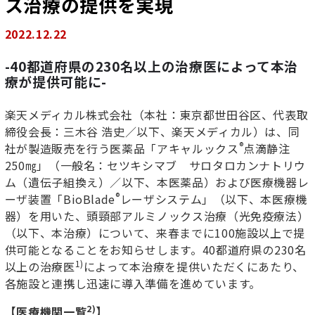
ス治療の提供を実現
2022.12.22
-40都道府県の230名以上の治療医によって本治
療が提供可能に-
楽天メディカル株式会社（本社：東京都世田谷区、代表取
締役会長：三木谷 浩史／以下、楽天メディカル）は、同
®
社が製造販売を行う医薬品「アキャルックス
点滴静注
250㎎」（一般名：セツキシマブ サロタロカンナトリウ
ム（遺伝子組換え）／以下、本医薬品）および医療機器レ
®
ーザ装置「BioBlade
レーザシステム」（以下、本医療機
器）を用いた、頭頸部アルミノックス治療（光免疫療法）
（以下、本治療）について、来春までに100施設以上で提
供可能となることをお知らせします。40都道府県の230名
1)
以上の治療医
によって本治療を提供いただくにあたり、
各施設と連携し迅速に導入準備を進めています。
2)
【医療機関一覧
】