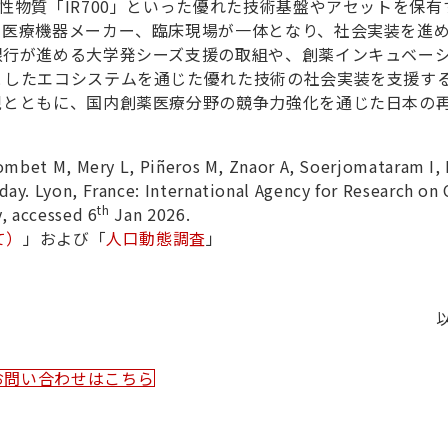
性物質「IR700」といった優れた技術基盤やアセットを保有
、医療機器メーカー、臨床現場が一体となり、社会実装を進
銀行が進める大学発シーズ支援の取組や、創薬インキュベー
としたエコシステムを通じた優れた技術の社会実装を支援す
現とともに、国内創薬医療分野の競争力強化を通じた日本の
lombet M, Mery L, Piñeros M, Znaor A, Soerjomataram I, 
ay. Lyon, France: International Agency for Research on 
th
y, accessed 6
Jan 2026.
て）
」および「
人口動態調査
」
お問い合わせはこちら