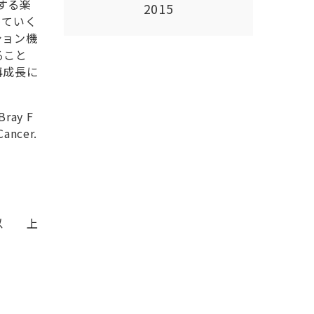
する楽
2015
めていく
ション機
ること
再成長に
Bray F
Cancer.
以 上