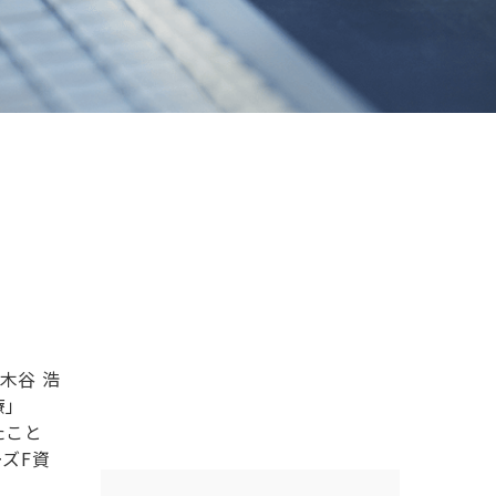
三木谷 浩
療」
たこと
ズF資