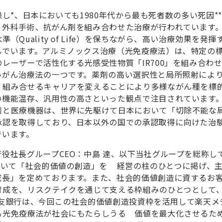
患し
*
、日本においても1980年代から最も死者数の多い死因
**
、外科手術、抗がん剤を組み合わせた治療が行われています
uality of Life）を保ちながら、高い治療効果を発揮
んでいます。アルミノックス治療（光免疫療法）は、特定の
レーザーで活性化する光感受性物質「IR700」を組み合わ
いがん治療法の一つです。薬剤の高い選択性と局所照射によ
、組み合せるキャリアを変えることにより多様ながん種を標
の機能温存、汎用性の高さといった観点で注目されています
剤と医療機器は、世界に先駆けて日本において「切除不能な
承認を取得しており、日本以外の国での承認取得に向けた治
でいます。
役社長グループCEO：中島 達、以下当社グループを総称し
おいて「社会的価値の創造」を 経営の柱のひとつに掲げ、
成長」を定めております。また、社会的価値創造に資するお
育成を、リスクテイクを通じて支える枠組みのひとつとして
友銀行は、今回この社会的価値創造投資枠を活用して楽天メ
る光免疫療法が社会にもたらしうる 価値を最大化させるた