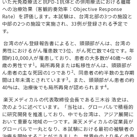
いた光免疫療法と抗
PD-1
抗体との併用療法における腫瘍
への治療効果
（
客観的奏効率
：Objective Response
Rate）
を評価します
。
本試験は、台湾北部の
3
つの施設と
中部の
2
つの
施設で実施され、
33
例が登録される予定で
す
。
台湾のがん登録報告書によると、頭頸部がんは、台湾の
男性におけるがん罹患数で
3
位、がん死亡数で
4
位です。年
間約
10,000
人が罹患しており、患者の大多数が
40
歳～
60
1
歳の男性です
。局所再発または転移性がんは、頭頸部が
2
ん患者の主な死因の
1
つであり
、同患者の約半数の生存期
3
間は
1
年未満とされています
。また、頭頸部がん患者の約
4
40%
は
、
治療後でも局所再発が認められます
。
楽天メディカルの
代表取締役会長
である三木谷
浩史は
、
次のように述べています。
「
当社は、グローバルで積極的
に研究開発を推進しており、中でも台湾は
、
アジア展開に
おいて重要な地域の一つです。楽天メディカルの従業員が
グローバルで一丸となり、本試験における最初の被験者の
治療を開始することができました。世界中のより多くの患