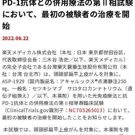
PD-1抗体との併用療法の第Ⅱ相試験
において、最初の被験者の治療を開
始
2022.06.22
楽天メディカル
株式会社
（本社：
日本
東京都世田谷区、
代表取締役会長：三木谷
浩史
／以下、楽天メディカル
）
の完全子会社である台灣樂天醫藥生技股份有限公司
（
本
社：台湾
台北市）
は、頭頸部扁平上皮がん
を
対象
に
、
ASP-1929（
国内製品名：アキャルックス
®
点滴静注
250
㎎、一般名：セツキシマブ サロタロカンナトリウム（遺
伝子組換え）
／以下、本薬剤
）
を用いた光免疫療法と抗
PD-1
抗体
との併用療法の
第
Ⅱ
相
単群
臨床試験
（
ClinicalTrials.gov
識別子
：
NCT05265013
）において、
最初の被験者
の治療
を開始したことをお知らせします。
本試験では、
頭頸部扁平上皮がん
を
対象
に
、
本薬剤を用