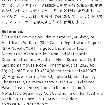
ザーと、光ファイバーの側面から照射を行う組織内照射用
のシリンドリカルディフューザーの
2
種類があります。ニ
ードルカテーテルは、組織内治療において、シリンドリカ
ルディフューザーを導入するために使用します。
Reference:
[1] Health Promotion Administration, Ministry of
Health
and Welfare, 2019 Cancer Registration Report
[2] A Novel CXCR4-Targeted Diphtheria Toxin
Nanoparticle Inhibits Invasion and Metastatic
Dissemination in a Head and Neck Squamous Cell
Carcinoma Mouse Model. Pharmaceutics. 2022 Apr
18;14(4):887. doi:10.3390/pharmaceutics14040887
[3]
Argiris
A, Harrington KJ,
Tahara
M,
Schulten
J,
Chomette
P, Ferreira Castro A,
Licitra
L. Evidence-
Based Treatment Options in Recurrent and/or
Metastatic Squamous Cell Carcinoma of the Head and
Neck. Front Oncol. 2017 May
9;7:72
.
doi
:
10.3389/fonc.2017.00072.