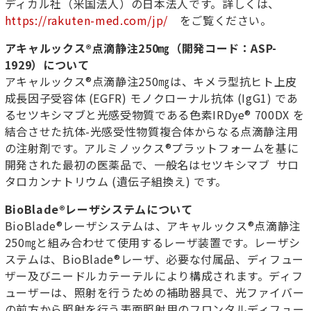
ディカル社（米国法人）の日本法人です。詳しくは、
https://rakuten-med.com/jp/
をご覧ください。
アキャルックス
®
点滴静注
250
㎎（開発コード：
ASP-
1929）
について
アキャルックス
®
点滴静注
250
㎎は、キメラ型抗ヒト上皮
成長因子受容体
(EGFR)
モノクローナル抗体
(IgG1)
であ
るセツキシマブと光感受物質である色素
IRDye
®
700DX
を
結合させた抗体
-
光感受性物質複合体からなる点滴静注用
の注射剤です。アルミノックス
®
プラットフォームを基に
開発された最初の医薬品で、一般名はセツキシマブ
サロ
タロカンナトリウム
(
遺伝子組換え
)
です。
BioBlade
®
レーザシステムについて
BioBlade
®
レーザシステムは、アキャルックス
®
点滴静注
250
㎎と組み合わせて使用するレーザ装置です。レーザシ
ステムは、
BioBlade
®
レーザ、必要な付属品、ディフュー
ザー及びニードルカテーテルにより構成されます。ディフ
ューザーは、照射を行うための補助器具で、光ファイバー
の前方から照射を行う表面照射用のフロンタルディフュー