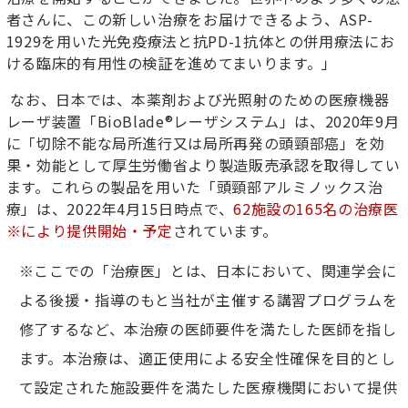
者さんに、この新しい治療をお届けできるよう、
ASP-
1929
を用いた光免疫療法と抗
PD
-
1
抗体との併用療法にお
ける臨床的有用性の検証を進めてまいります。
」
なお、日本では、本薬剤および光照射のための医療機器
レーザ装置
「BioBlade
®
レーザシステム」は、
2020
年
9
月
に「切除不能な局所進行又は局所再発の頭頸部癌」を効
果・効能として厚生労働省より製造販売承認を取得してい
ます。これらの製品を用いた「頭頸部アルミノックス治
療」は、
2022
年
4
月
15
日時点で、
62
施設の
165
名の治療医
※
により提供開始・予定
されています。
※ここでの「治療医」とは、日本において、関連学会に
よる後援・指導のもと当社が主催する講習プログラムを
修了するなど、本治療の医師要件を満たした医師を指し
ます。本治療は、適正使用による安全性確保を目的とし
て設定された施設要件を満たした医療機関において提供