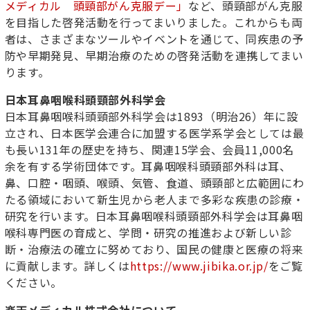
メディカル 頭頸部がん克服デー」
など、頭頸部がん克服
を目指した啓発活動を行ってまいりました。これからも両
者は、さまざまなツールやイベントを通じて、同疾患の予
防や早期発見、早期治療のための啓発活動を連携してまい
ります。
日本耳鼻咽喉科頭頸部外科学会
日本耳鼻咽喉科頭頸部外科学会は1893（明治26）年に設
立され、日本医学会連合に加盟する医学系学会としては最
も長い131年の歴史を持ち、関連15学会、会員11,000名
余を有する学術団体です。耳鼻咽喉科頭頸部外科は耳、
鼻、口腔・咽頭、喉頭、気管、食道、頭頸部と広範囲にわ
たる領域において新生児から老人まで多彩な疾患の診療・
研究を行います。日本耳鼻咽喉科頭頸部外科学会は耳鼻咽
喉科専門医の育成と、学問・研究の推進および新しい診
断・治療法の確立に努めており、国民の健康と医療の将来
に貢献します。詳しくは
https://www.jibika.or.jp/
をご覧
ください。
楽天メディカル株式会社について