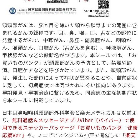
頭頸部がんは、脳と目を除いた頭から鎖骨までの範囲に含
まれるがんの総称です。耳、鼻、喉、口、舌などの部位に
発症するがんで、中耳がん、鼻腔・副鼻腔がん、咽頭が
ん、喉頭がん、口腔がん（舌がんを含む）、唾液腺がん、
甲状腺がんなどの診断名がつきます。本シールでは、「お
買いものパンダ」が頭頸部がんの予防として、禁煙や節
酒、口腔ケアなどを呼びかけています。また、頭頸部がん
は、発生した部位によって症状が異なることや、自覚症状
に乏しく、初期症状では気づかれにくい傾向にあります。
早期発見・早期治療に繋げるため、同疾患の主な初期症状
を本シールに掲載しています。
日本耳鼻咽喉科頭頸部外科学会と楽天メディカルは以前よ
り、
無料通話＆メッセージアプリViber（バイバー）で使
用できるステッカーパッケージ「お買いものパンダ 健康
応援Ver.」
や、ノエビアスタジアム神戸で開催した
「楽天