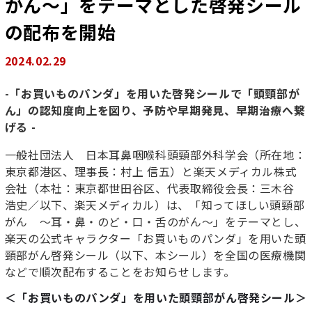
がん～」をテーマとした啓発シール
の配布を開始
2024.02.29
-「お買いものパンダ」を用いた啓発シールで「頭頸部が
ん」の認知度向上を図り、予防や早期発見、早期治療へ繋
げる -
一般社団法人 日本耳鼻咽喉科頭頸部外科学会（所在地：
東京都港区、理事長：村上 信五）と楽天メディカル株式
会社（本社：東京都世田谷区、代表取締役会長：三木谷
浩史／以下、楽天メディカル）は、「知ってほしい頭頸部
がん ～耳・鼻・のど・口・舌のがん～」をテーマとし、
楽天の公式キャラクター「お買いものパンダ」を用いた頭
頸部がん啓発シール（以下、本シール）を全国の医療機関
などで順次配布することをお知らせします。
＜「お買いものパンダ」を用いた頭頸部がん啓発シール＞