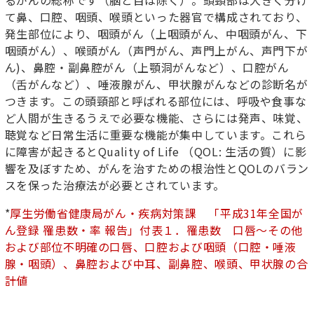
て鼻、口腔、咽頭、喉頭といった器官で構成されており、
発生部位により、咽頭がん（上咽頭がん、中咽頭がん、下
咽頭がん）、喉頭がん（声門がん、声門上がん、声門下が
ん)、鼻腔・副鼻腔がん（上顎洞がんなど）、口腔がん
（舌がんなど）、唾液腺がん、甲状腺がんなどの診断名が
つきます。この頭頸部と呼ばれる部位には、呼吸や食事な
ど人間が生きるうえで必要な機能、さらには発声、味覚、
聴覚など日常生活に重要な機能が集中しています。これら
に障害が起きるとQuality of Life （QOL: 生活の質）に影
響を及ぼすため、がんを治すための根治性とQOLのバラン
スを保った治療法が必要とされています。
*
厚生労働省健康局がん・疾病対策課 「平成31年全国が
ん登録 罹患数・率 報告」付表１．罹患数 口唇～その他
および部位不明確の口唇、口腔および咽頭（口腔・唾液
腺・咽頭）、鼻腔および中耳、副鼻腔、喉頭、甲状腺の合
計値