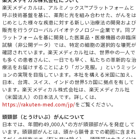
楽天メディカルは、アルミノックス™プラットフォームと
呼ぶ技術基盤を基に、薬剤と光を組み合わせた、がんをは
じめとした様々な疾患に対する新しい治療法の開発および
販売を行うグローバルバイオテクノロジー企業です。同プ
ラットフォームを基に開発した医薬品・医療機器の非臨床
試験（非公開データ）では、特定の細胞の選択的な壊死が
確認されています。楽天メディカル社は、世界中の一人で
も多くの患者さんに、一日でも早く、私たちの革新的な治
療法をお届けすることにより「ガン克服。」というミッシ
ョンの実現を目指しています。本社を構える米国に加え、
日本、台湾、スイス、インドの世界5カ国に拠点を有して
います。楽天メディカル株式会社は、楽天メディカル社
（米国法人）の日本法人です。詳しくは、
https://rakuten-med.com/jp/
をご覧ください。
頭頸部（とうけいぶ）がんについて
日本では、年間約49,000人
*
の方が頭頸部がんを発症して
います。頭頸部がんとは、頭から鎖骨までの範囲に含まれ
るがんの総称です（脳と目は除く）。頭頸部は大きく分け